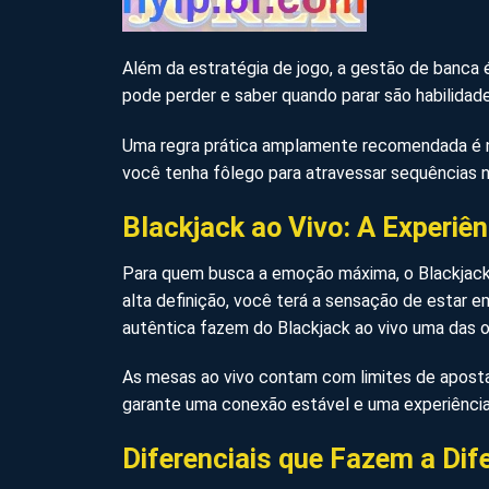
Além da estratégia de jogo, a gestão de banca é
pode perder e saber quando parar são habilidad
Uma regra prática amplamente recomendada é n
você tenha fôlego para atravessar sequências n
Blackjack ao Vivo: A Experiê
Para quem busca a emoção máxima, o Blackjack a
alta definição, você terá a sensação de estar 
autêntica fazem do Blackjack ao vivo uma das 
As mesas ao vivo contam com limites de apostas
garante uma conexão estável e uma experiência 
Diferenciais que Fazem a Dif