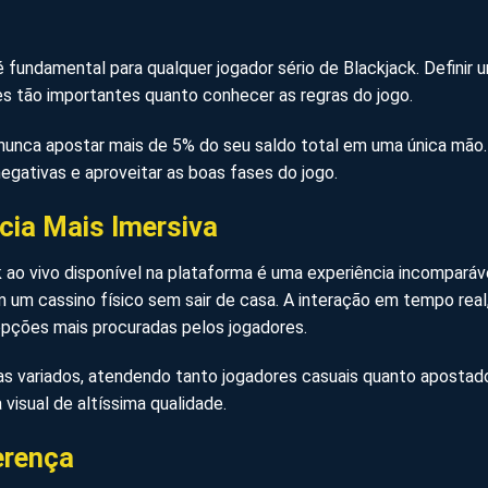
 fundamental para qualquer jogador sério de Blackjack. Definir 
es tão importantes quanto conhecer as regras do jogo.
unca apostar mais de 5% do seu saldo total em uma única mão
egativas e aproveitar as boas fases do jogo.
ncia Mais Imersiva
o vivo disponível na plataforma é uma experiência incomparáve
em um cassino físico sem sair de casa. A interação em tempo rea
opções mais procuradas pelos jogadores.
 variados, atendendo tanto jogadores casuais quanto apostador
visual de altíssima qualidade.
erença