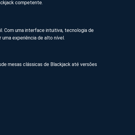
lackjack competente.
. Com uma interface intuitiva, tecnologia de
uma experiência de alto nível.
sde mesas clássicas de Blackjack até versões