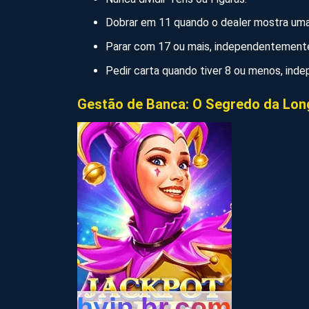
Dobrar em 11 quando o dealer mostra uma 
Parar com 17 ou mais, independentemente 
Pedir carta quando tiver 8 ou menos, ind
Gestão de Banca: O Segredo da Lon