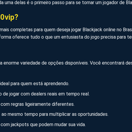
a uma delas é o primeiro passo para se tornar um jogador de B
70vip?
is completas para quem deseja jogar Blackjack online no Brasil
orma oferece tudo o que um entusiasta do jogo precisa para ter 
 a enorme variedade de opções disponíveis. Você encontrará de
 ideal para quem está aprendendo.
de jogar com dealers reais em tempo real.
com regras ligeiramente diferentes.
 ao mesmo tempo para multiplicar as oportunidades.
 com jackpots que podem mudar sua vida.