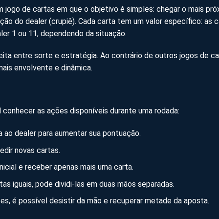
 jogo de cartas em que o objetivo é simples: chegar o mais pró
ão do dealer (crupiê). Cada carta tem um valor específico: as 
aler 1 ou 11, dependendo da situação.
ta entre sorte e estratégia. Ao contrário de outros jogos de ca
mais envolvente e dinâmica.
l conhecer as ações disponíveis durante uma rodada:
a ao dealer para aumentar sua pontuação.
dir novas cartas.
nicial e receber apenas mais uma carta.
s iguais, pode dividi-las em duas mãos separadas.
s, é possível desistir da mão e recuperar metade da aposta.