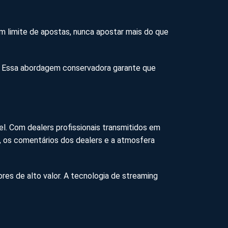
um limite de apostas, nunca apostar mais do que
. Essa abordagem conservadora garante que
l. Com dealers profissionais transmitidos em
l, os comentários dos dealers e a atmosfera
es de alto valor. A tecnologia de streaming