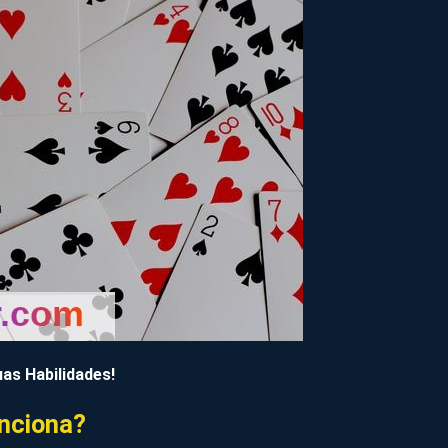
uas Habilidades!
nciona?