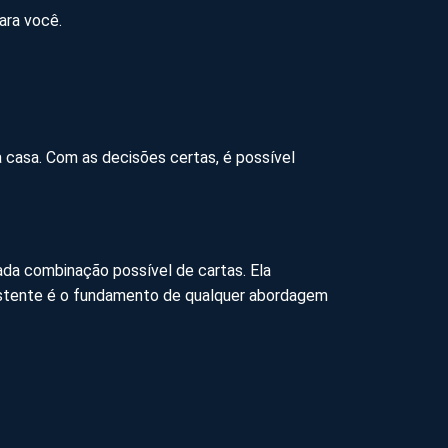
ara você.
 casa. Com as decisões certas, é possível
da combinação possível de cartas. Ela
nsistente é o fundamento de qualquer abordagem