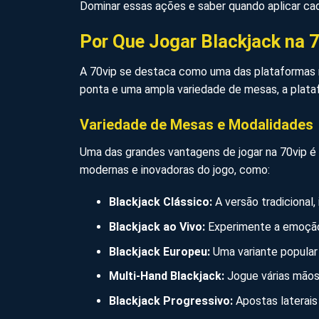
Dominar essas ações e saber quando aplicar cad
Por Que Jogar Blackjack na 
A 70vip se destaca como uma das plataformas ma
ponta e uma ampla variedade de mesas, a plataf
Variedade de Mesas e Modalidades
Uma das grandes vantagens de jogar na 70vip é
modernas e inovadoras do jogo, como:
Blackjack Clássico:
A versão tradicional,
Blackjack ao Vivo:
Experimente a emoção 
Blackjack Europeu:
Uma variante popular 
Multi-Hand Blackjack:
Jogue várias mãos
Blackjack Progressivo:
Apostas laterais