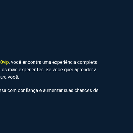
0vip
, você encontra uma experiência completa
 os mais experientes. Se você quer aprender a
para você.
 mesa com confiança e aumentar suas chances de