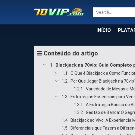
Skip
to
content
INÍCIO
PLATA
Conteúdo do artigo
Blackjack na 70vip: Guia Completo 
O Que é Blackjack e Como Funcio
Por Que Jogar Blackjack na 70vip
Variedade de Mesas e M
Estratégias Essenciais para Venc
A Estratégia Básica do B
Gestão de Banca: O Segr
Blackjack ao Vivo: A Experiência 
Diferenciais que Fazem a Difere