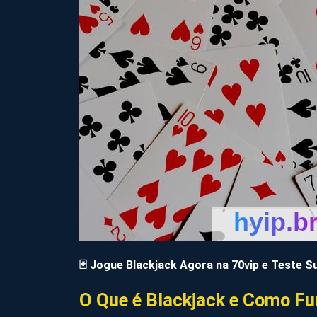
🃏 Jogue Blackjack Agora na 70vip e Teste S
O Que é Blackjack e Como Fu