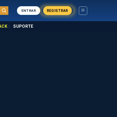
REGISTRAR
ENTRAR
ACK
SUPORTE