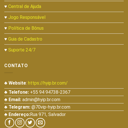
♥
Central de Ajuda
♥
Jogo Responsável
♥
Política de Bônus
♥
Guia de Cadastro
♥
Suporte 24/7
CONTATO
♣ Website
:
https://hyip.br.com/
♣ Telefone:
+55 94 94738-2367
♣ Email:
admin@hyip.br.com
♣ Telegram:
@70vip-hyip.br.com
♣ Endereço:
Rua 971, Salvador