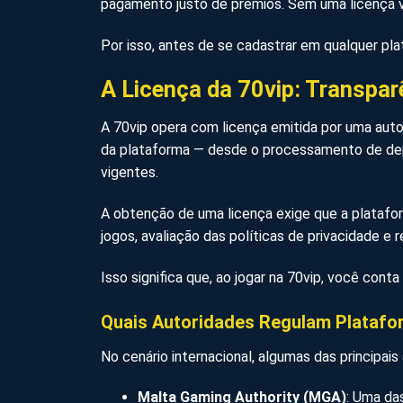
pagamento justo de prêmios. Sem uma licença vá
Por isso, antes de se cadastrar em qualquer plat
A Licença da 70vip: Transpa
A 70vip opera com licença emitida por uma aut
da plataforma — desde o processamento de dep
vigentes.
A obtenção de uma licença exige que a plataform
jogos, avaliação das políticas de privacidade 
Isso significa que, ao jogar na 70vip, você con
Quais Autoridades Regulam Platafo
No cenário internacional, algumas das principais
Malta Gaming Authority (MGA)
: Uma da