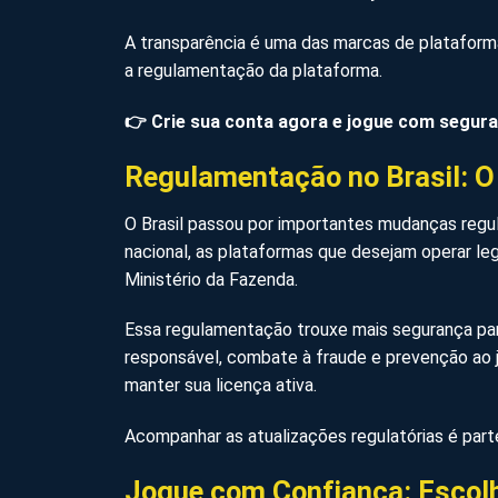
A transparência é uma das marcas de platafor
a regulamentação da plataforma.
👉 Crie sua conta agora e jogue com segura
Regulamentação no Brasil: O
O Brasil passou por importantes mudanças regu
nacional, as plataformas que desejam operar le
Ministério da Fazenda.
Essa regulamentação trouxe mais segurança para
responsável, combate à fraude e prevenção ao 
manter sua licença ativa.
Acompanhar as atualizações regulatórias é part
Jogue com Confiança: Escol