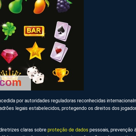
cedida por autoridades reguladoras reconhecidas internacional
adrões legais estabelecidos, protegendo os direitos dos jogador
diretrizes claras sobre
proteção de dados
pessoais, prevenção à