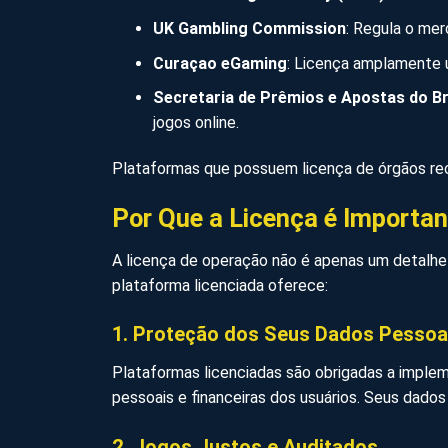
UK Gambling Commission
: Regula o me
Curaçao eGaming
: Licença amplamente 
Secretaria de Prêmios e Apostas do Br
jogos online.
Plataformas que possuem licença de órgãos re
Por Que a Licença é Importan
A licença de operação não é apenas um detalhe 
plataforma licenciada oferece:
1. Proteção dos Seus Dados Pessoa
Plataformas licenciadas são obrigadas a imple
pessoais e financeiras dos usuários. Seus dad
2. Jogos Justos e Auditados