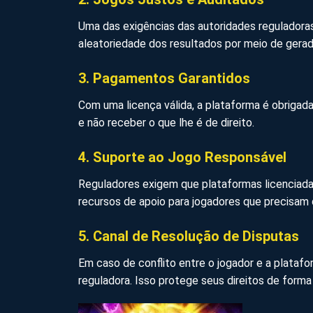
Uma das exigências das autoridades reguladora
aleatoriedade dos resultados por meio de gerad
3. Pagamentos Garantidos
Com uma licença válida, a plataforma é obrigad
e não receber o que lhe é de direito.
4. Suporte ao Jogo Responsável
Reguladores exigem que plataformas licenciad
recursos de apoio para jogadores que precisam d
5. Canal de Resolução de Disputas
Em caso de conflito entre o jogador e a platafo
reguladora. Isso protege seus direitos de forma 