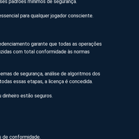
esses padrões mínimos de segurança.
essencial para qualquer jogador consciente.
credenciamento garante que todas as operações
zidas com total conformidade às normas
stemas de segurança, análise de algoritmos dos
todas essas etapas, a licença é concedida.
 dinheiro estão seguros.
s de conformidade.