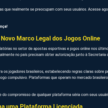
mas que realmente se preocupam com seus usuários. Acesse ago
nça!
 Novo Marco Legal dos Jogos Online
latórias no setor de apostas esportivas e jogos online nos últ
galmente no país precisam obter autorização junto à Secretaria
 os jogadores brasileiros, estabelecendo regras claras sobre p
jogo compulsivo. Plataformas que operam no mercado brasileiro 
e do compromisso de qualquer plataforma séria com seus usuário
ha uma Plataforma Licenciada