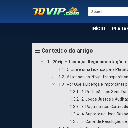
Skip
to
content
INÍCIO
PLATA
Conteúdo do artigo
70vip – Licença: Regulamentação 
O Que é uma Licença para Plataf
A Licença da 70vip: Transparênc
Por Que a Licença é Importante 
1. Proteção dos Seus Da
2. Jogos Justos e Audita
3. Pagamentos Garantid
4. Suporte ao Jogo Resp
5. Canal de Resolução de