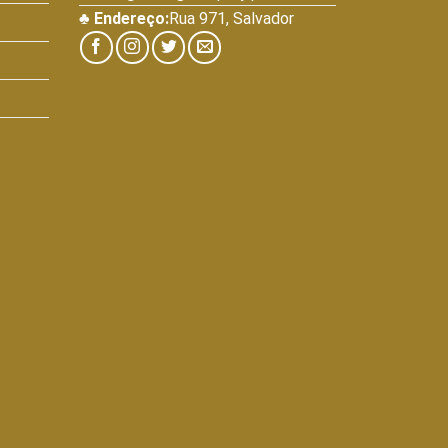
♣ Endereço:
Rua 971, Salvador