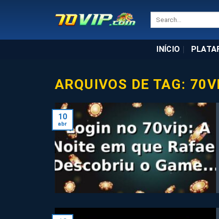
Skip
to
content
INÍCIO
PLATA
ARQUIVOS DE TAG:
70V
10
abr