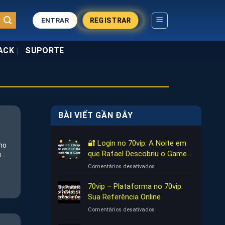
REGISTRAR
ENTRAR
ACK
SUPORTE
BÀI VIẾT GẦN ĐÂY
🔐 Login no 70vip: A Noite em
mo
que Rafael Descobriu o Game
u
Certo
Comentários desativados
em
 e,
🔐
Login
70vip – Plataforma no 70vip:
no
Sua Referência Online
70vip:
A
Comentários desativados
em
Noite
70vip