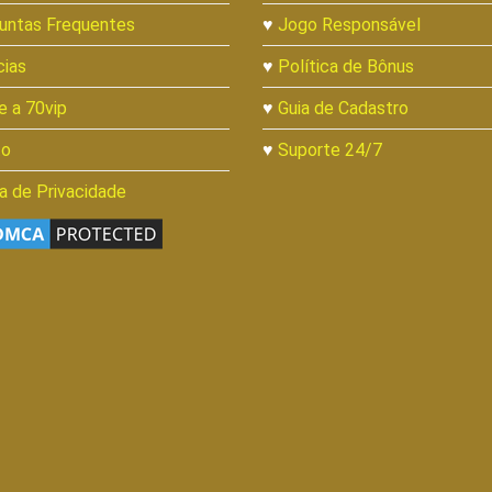
untas Frequentes
♥
Jogo Responsável
cias
♥
Política de Bônus
e a 70vip
♥
Guia de Cadastro
to
♥
Suporte 24/7
ca de Privacidade