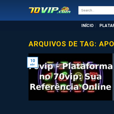
Skip
to
content
INÍCIO
PLATA
ARQUIVOS DE TAG:
APO
10
abr