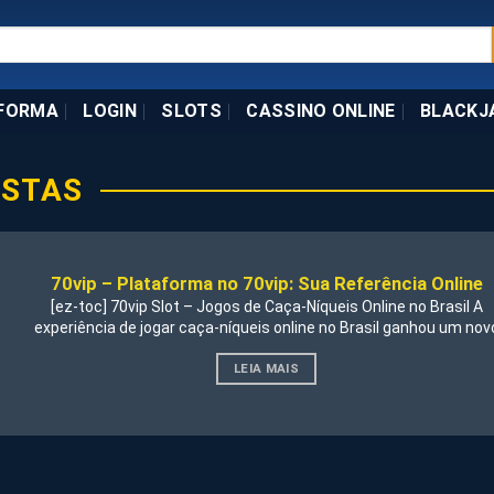
FORMA
LOGIN
SLOTS
CASSINO ONLINE
BLACKJ
STAS
70vip – Plataforma no 70vip: Sua Referência Online
[ez-toc] 70vip Slot – Jogos de Caça-Níqueis Online no Brasil A
experiência de jogar caça-níqueis online no Brasil ganhou um nov
patamar com a plataforma 70vip. Reconhecida por oferecer uma 
LEIA MAIS
mais completas coleções de slots disponíveis no mercado brasilei
esta plataforma se destaca pela variedade de jogos, qualidade gráf
excepcional e sistema de pagamentos......