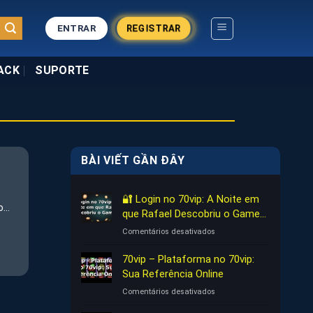
REGISTRAR
ENTRAR
ACK
SUPORTE
BÀI VIẾT GẦN ĐÂY
🔐 Login no 70vip: A Noite em
o
que Rafael Descobriu o Game
das
Certo
Comentários desativados
em
ro,
🔐
ica
Login
70vip – Plataforma no 70vip:
no
Sua Referência Online
70vip:
A
Comentários desativados
em
Noite
70vip