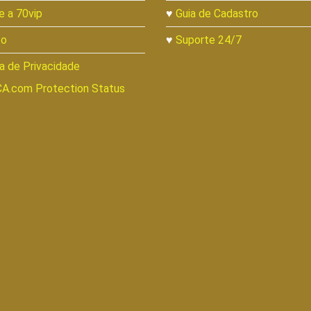
e a 70vip
♥
Guia de Cadastro
to
♥
Suporte 24/7
ca de Privacidade