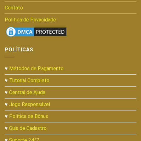
Contato
Política de Privacidade
POLÍTICAS
♥
Métodos de Pagamento
♥
Tutorial Completo
♥
Central de Ajuda
♥
Jogo Responsável
♥
Política de Bônus
♥
Guia de Cadastro
♥
Suporte 24/7