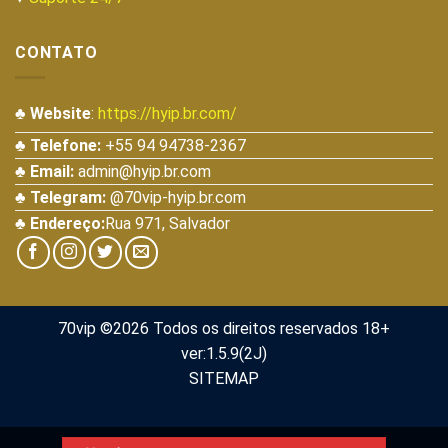
CONTATO
♣ Website
:
https://hyip.br.com/
♣ Telefone:
+55 94 94738-2367
♣ Email:
admin@hyip.br.com
♣ Telegram:
@70vip-hyip.br.com
♣ Endereço:
Rua 971, Salvador
70vip ©2026 Todos os direitos reservados 18+
ver:1.5.9(2J)
SITEMAP