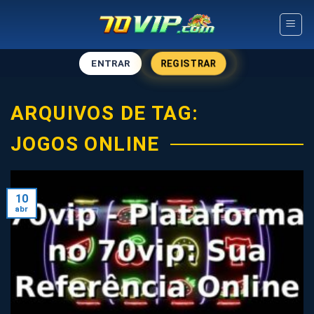
Skip
to
content
ENTRAR
REGISTRAR
ARQUIVOS DE TAG:
JOGOS ONLINE
10
abr