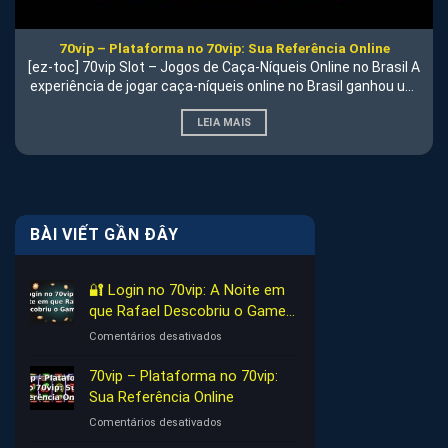
70vip – Plataforma no 70vip: Sua Referência Online
[ez-toc] 70vip Slot – Jogos de Caça-Níqueis Online no Brasil A
experiência de jogar caça-níqueis online no Brasil ganhou um
novo patamar com a plataforma 70vip. Reconhecida por
LEIA MAIS
oferecer uma das mais completas coleções de slots
disponíveis no mercado brasileiro, esta plataforma se
destaca pela variedade de jogos, qualidade gráfica
excepcional e sistema de pagamentos......
BÀI VIẾT GẦN ĐÂY
🔐 Login no 70vip: A Noite em
que Rafael Descobriu o Game
Certo
Comentários desativados
em
🔐
Login
70vip – Plataforma no 70vip:
no
Sua Referência Online
70vip:
A
Comentários desativados
em
Noite
70vip