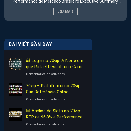
Performance do Mercado Brasileiro Executive Summary:
Principais Descobertas Nossa análise quantitativa dos slots
LEIA MAIS
disponíveis na plataforma revelou métricas competitivas no
segmento de cassinos online brasileiros. Baseado em dados
coletados entre janeiro e março de 2026: RTP Médio
Verificado: 96.8% nos slots mais populares (acima da
média......
BÀI VIẾT GẦN ĐÂY
🔐 Login no 70vip: A Noite em
que Rafael Descobriu o Game
Certo
Comentários desativados
em
🔐
Login
70vip – Plataforma no 70vip:
no
Sua Referência Online
70vip:
A
Comentários desativados
em
Noite
70vip
em
–
📊 Análise de Slots no 70vip:
que
Plataforma
RTP de 96.8% e Performance
Rafael
no
Detalhada 2026
Descobriu
70vip:
Comentários desativados
em
o
Sua
📊